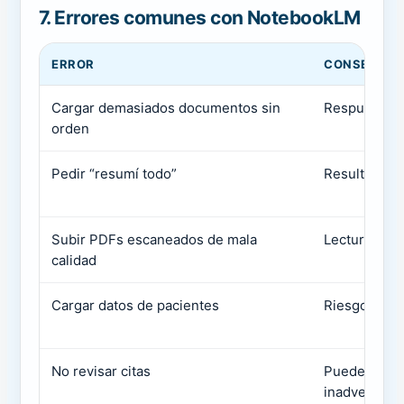
7. Errores comunes con NotebookLM
ERROR
CONSECUEN
Cargar demasiados documentos sin
Respuestas 
orden
Pedir “resumí todo”
Resultado su
Subir PDFs escaneados de mala
Lectura inc
calidad
Cargar datos de pacientes
Riesgo legal
No revisar citas
Puede pasar
inadvertido