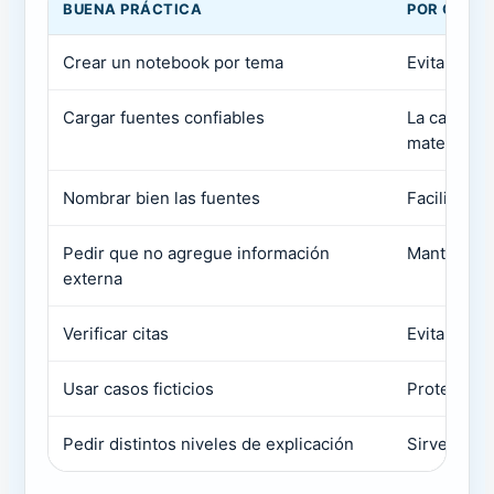
BUENA PRÁCTICA
POR QUÉ I
Crear un notebook por tema
Evita mezc
Cargar fuentes confiables
La calidad 
material
Nombrar bien las fuentes
Facilita ver
Pedir que no agregue información
Mantiene e
externa
Verificar citas
Evita acep
Usar casos ficticios
Protege da
Pedir distintos niveles de explicación
Sirve para